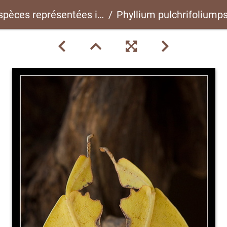
spèces représentées ici
Phyllium pulchrifoliumpsg 10