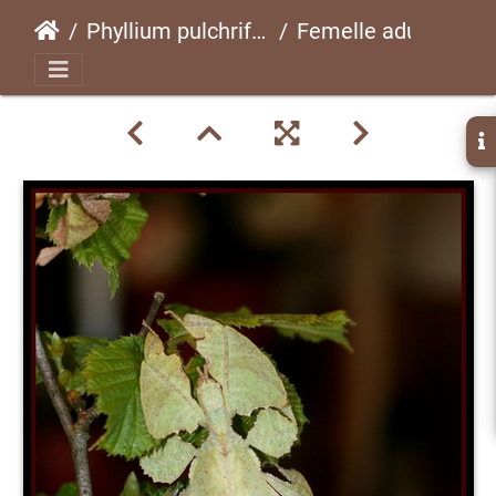
Phyllium pulchrifoliumpsg 10 CLP40
Femelle adulte