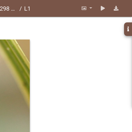
LP214
L1