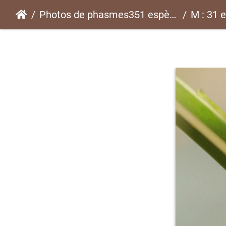
Photos de phasmes351 espèces
M : 31 e