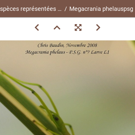
spèces représentées ici
Megacrania phelauspsg 298 C