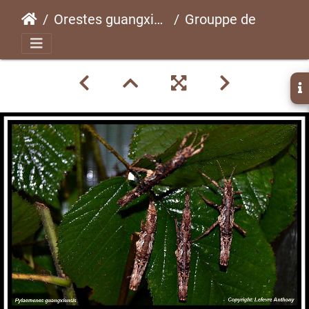
Orestes guangxiensispsg 248 CLP017
Grouppe de fermelles