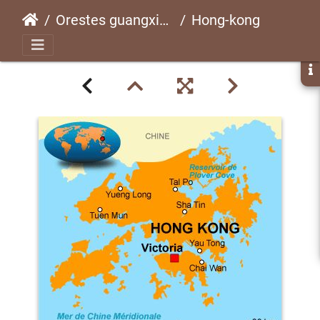
Orestes guangxiensispsg 248 CLP017
Hong-kong