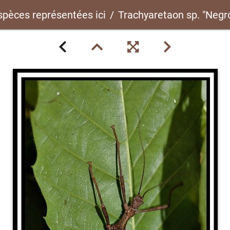
espèces représentées ici
Trachyaretaon sp. "Negros"psg ?