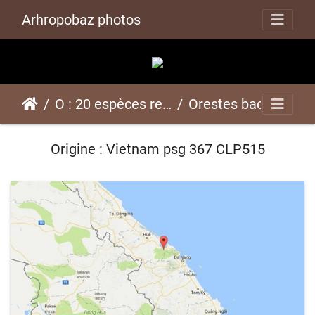
Arhropobaz photos
O : 20 espèces représentées ici
Orestes bachmaensis "Bach Ma" psg 367 CLP515
Origine : Vietnam psg 367 CLP515