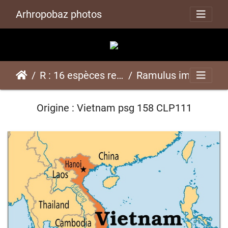
Arhropobaz photos
R : 16 espèces représentées ici
Ramulus impigruspsg 158 CLP111
Origine : Vietnam psg 158 CLP111