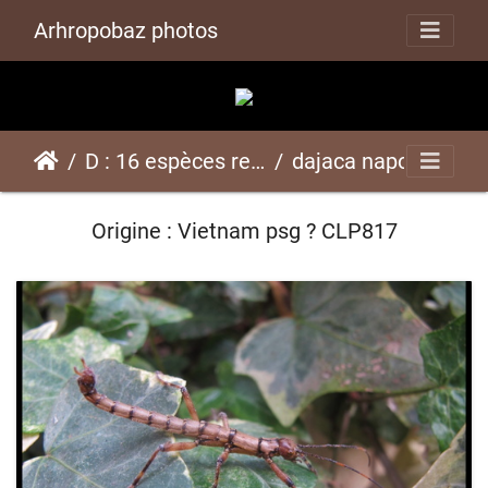
Arhropobaz photos
D : 16 espèces représentées ici
dajaca napolovipsg ? CLP817
Origine : Vietnam psg ? CLP817