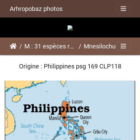
Arhropobaz photos
M : 31 espèces représentées ici
Mnesilochus capreoluspsg 169 CLP118
Origine : Philippines psg 169 CLP118