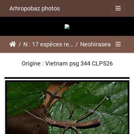
Arhropobaz photos
N : 17 espèces représentées ici
Neohirasea nanapsg 344 CLP526
Origine : Vietnam psg 344 CLP526