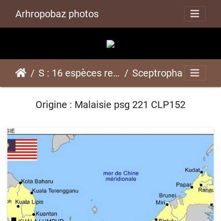
Arhropobaz photos
S : 16 espèces représentées ici
Sceptrophasma langkawiensispsg 221 CLP152
Origine : Malaisie psg 221 CLP152