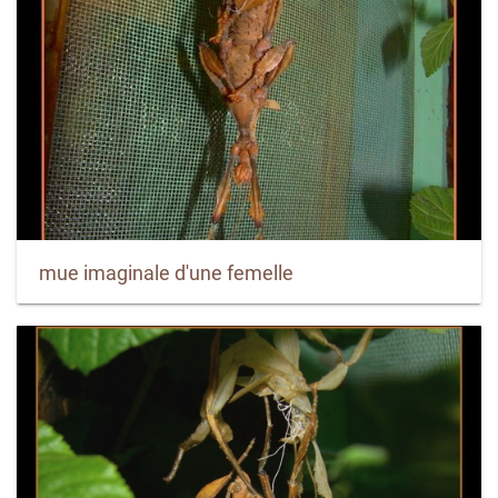
mue imaginale d'une femelle