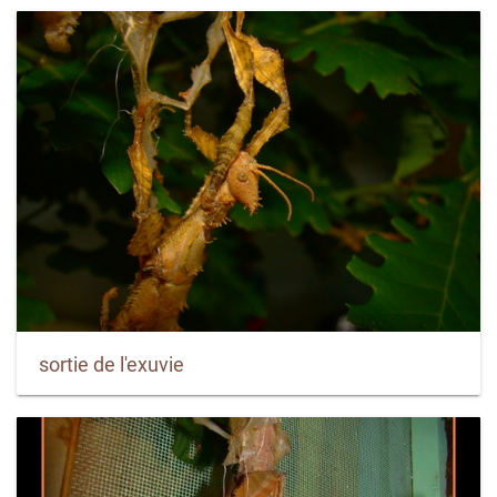
sortie de l'exuvie