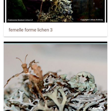
femelle forme lichen 3