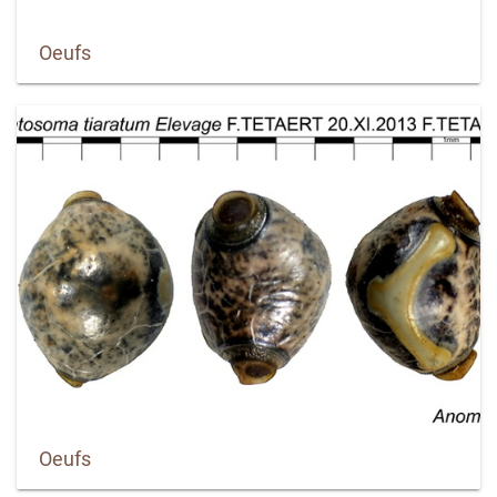
Oeufs
Oeufs