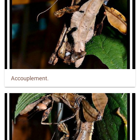
Accouplement.