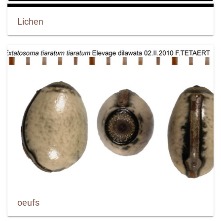
Lichen
oeufs