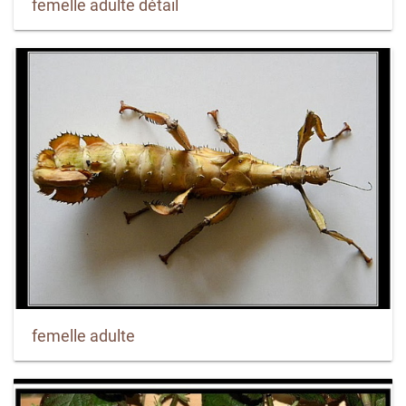
femelle adulte détail
femelle adulte