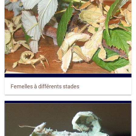
Femelles à différents stades