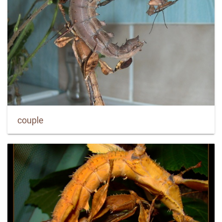
couple