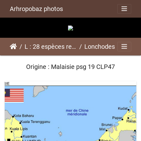
Arhropobaz photos
L : 28 espèces représentées ici
Lonchodes brevipespsg 19 CLP47
Origine : Malaisie psg 19 CLP47