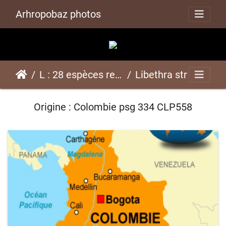
Arhropobaz photos
L : 28 espèces représentées ici
Libethra strigiventrispsg 334 CLP558
Origine : Colombie psg 334 CLP558