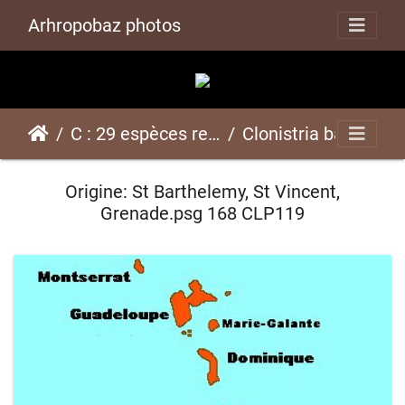
Arhropobaz photos
C : 29 espèces représentées ici
Clonistria bartholomeapsg 168 CLP119
Origine: St Barthelemy, St Vincent,
Grenade.psg 168 CLP119