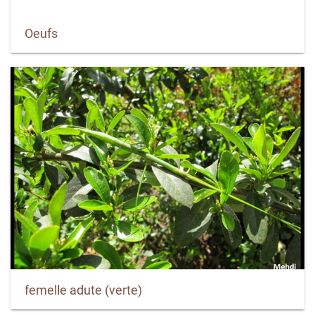
Oeufs
femelle adute (verte)