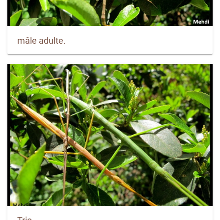
mâle adulte.