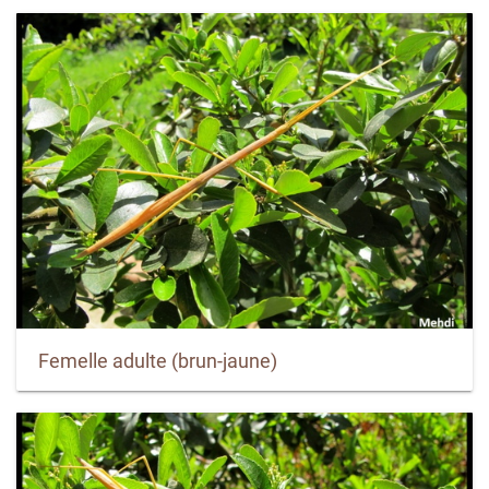
Femelle adulte (brun-jaune)