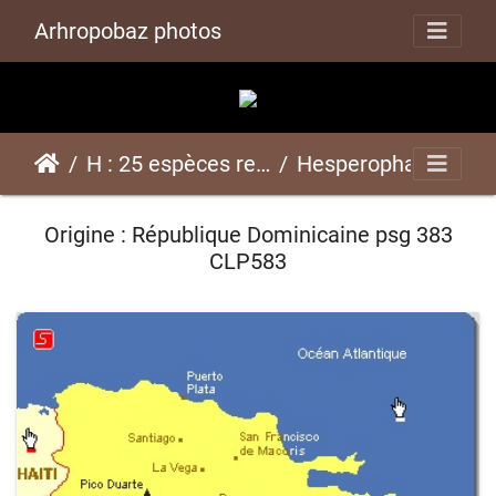
Arhropobaz photos
H : 25 espèces représentées ici
Hesperophasma sp "Samana"psg 383 CLP583
Origine : République Dominicaine psg 383
CLP583