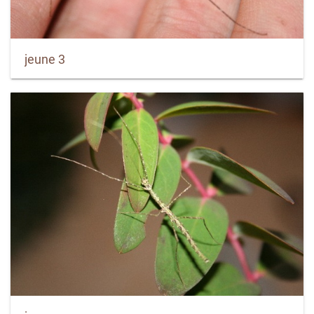
jeune 3