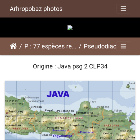
Arhropobaz photos
P : 77 espèces représentées ici
Pseudodiacantha macklottiipsg 2 CLP34
Origine : Java psg 2 CLP34