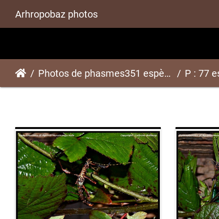
Arhropobaz photos
Photos de phasmes351 espèces
P : 77 e