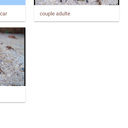
car
couple adulte