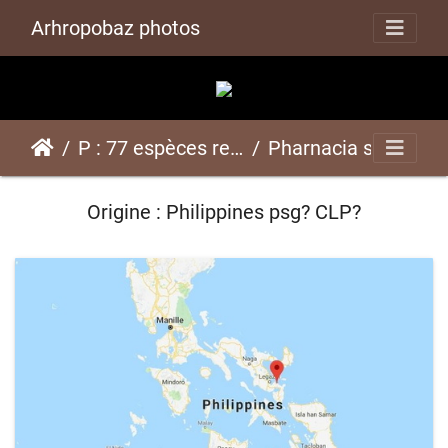
Arhropobaz photos
P : 77 espèces représentées ici
Pharnacia sp "Pocdol"psg? CLP?
Origine : Philippines psg? CLP?