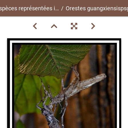
spèces représentées ici
Orestes guangxiensispsg 248 