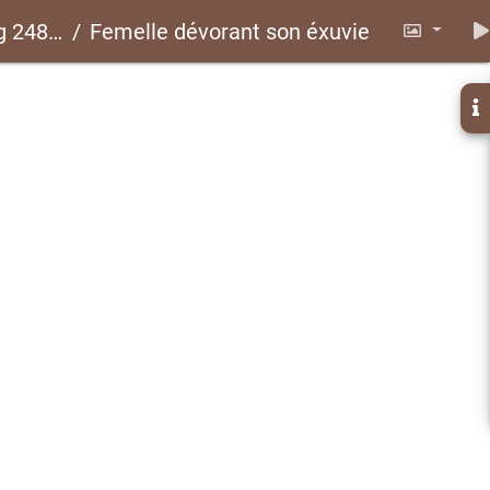
CLP017
Femelle dévorant son éxuvie